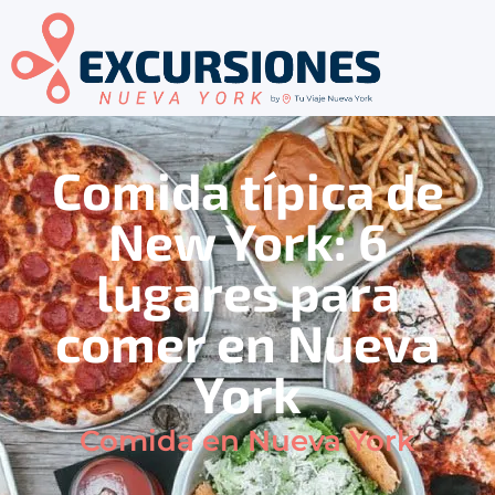
Comida típica de
New York: 6
lugares para
comer en Nueva
York
Comida en Nueva York