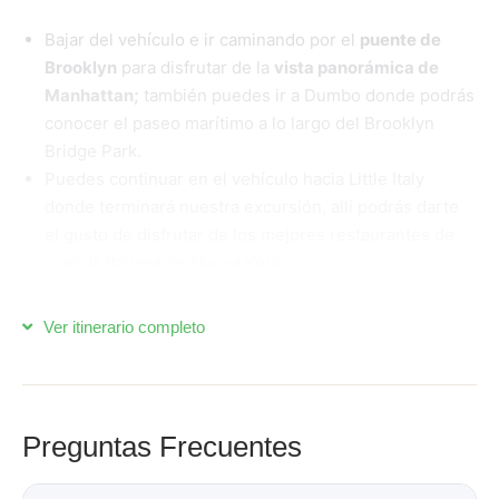
Bajar del vehículo e ir caminando por el
puente de
Brooklyn
para disfrutar de la
vista panorámica de
Manhattan;
también puedes ir a Dumbo donde podrás
conocer el paseo marítimo a lo largo del Brooklyn
Bridge Park.
Puedes continuar en el vehículo hacia Little Italy
donde terminará nuestra excursión, allí podrás darte
el gusto de disfrutar de los mejores restaurantes de
comida Italiana de Nueva York.
Ver itinerario completo
Preguntas Frecuentes