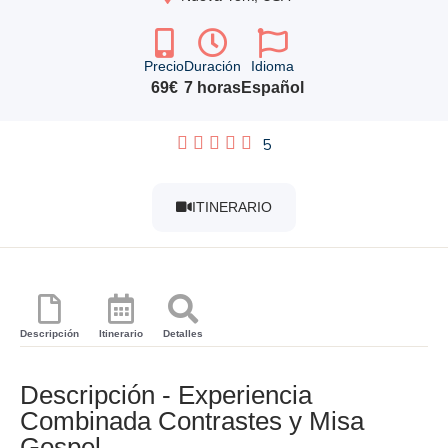
Precio
Duración
Idioma
69€
7 horas
Español
5
ITINERARIO
Descripción
Itinerario
Detalles
Descripción - Experiencia
Combinada Contrastes y Misa
Gospel