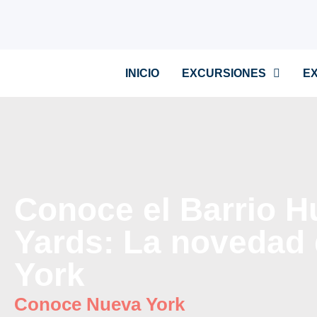
INICIO
EXCURSIONES
E
Conoce el Barrio 
Yards: La novedad
York
Conoce Nueva York