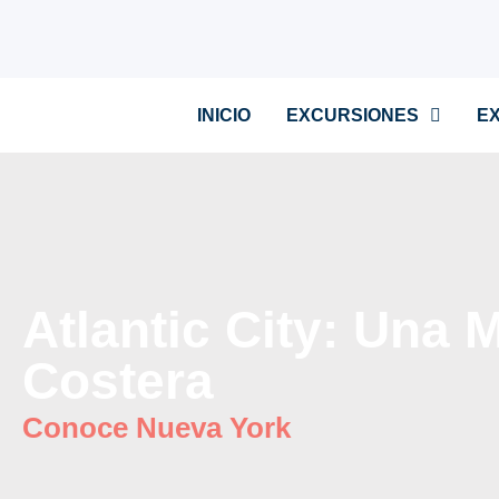
INICIO
EXCURSIONES
E
Atlantic City: Una M
Costera
Conoce Nueva York