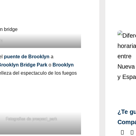
ic
el
puente de Brooklyn
a
Brooklyn Bridge Park
o
Brooklyn
belleza del espectaculo de los fuegos
¿Te gu
Fotografias de
prospect_park
Compá